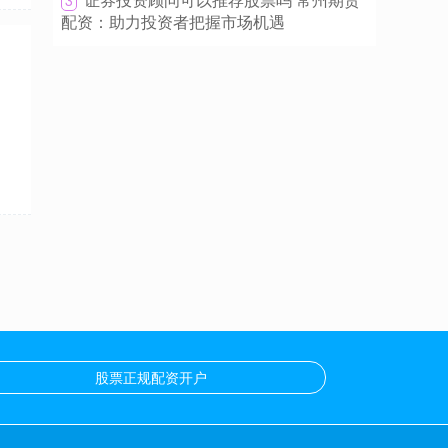
3
配资：助力投资者把握市场机遇
财云股票配资 寻找正规配资公司，助您投资
更轻松
配资股票网
2025-11-20
在投资领域，配资是一种杠杆操作，可以放大投
资收益。然而，选择正规的配资公司至关重要，
以确保资金安全和投资顺利。 3. 华
股票正规配资开户