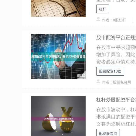
杠杆
作者：a股杠杆
股市配资平台正规
在股市中寻求超额
增加了风险。因此
资者必须审慎对待..
股票配资10倍
作者：股票私募网
杠杆炒股配资平台
在股市波动中，杠
琳琅满目的配资平
文将为您解析杠杆..
配资股票网