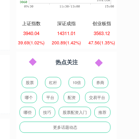
上证指数
深证成指
创业板指
3940.04
14311.01
3563.12
39.69
(1.02%)
200.89
(1.42%)
47.56
(1.35%)
热点关注
股票
杠杆
10倍
券商
哪个
平台
配资
交易平台
哪些
技巧
股票配资入门
推荐
更多话题动态