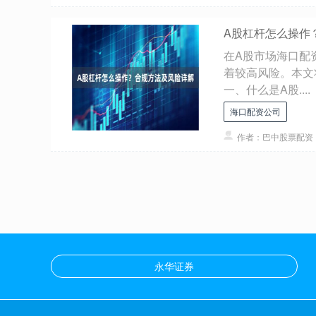
A股杠杆怎么操作
在A股市场海口配
着较高风险。本文
一、什么是A股....
海口配资公司
作者：巴中股票配资
永华证券