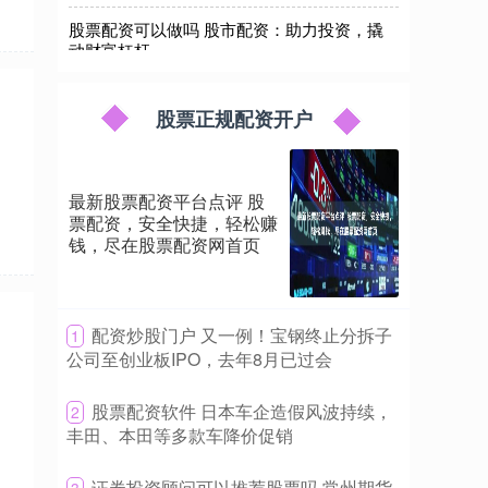
股票配资可以做吗 股市配资：助力投资，撬
动财富杠杆
永华证券
2025-05-13
股市配资是一种杠杆投资工具，通过向券商借入
资金，投资者可以放大自己的投资资金股票配资
股票正规配资开户
可以做吗，从而获得更高的收益。 期货
茂名股票配资 票配资：开启财富新篇章，轻
松撬动股市杠杆
最新股票配资平台点评 股
票配资，安全快捷，轻松赚
永华证券
2026-03-08
钱，尽在股票配资网首页
票配资，一种金融杠杆工具，为投资者提供了撬
动股市杠杆的机会茂名股票配资，开启财富新篇
章。 山东股票配资市场竞争激烈，众多
​配资炒股门户 又一例！宝钢终止分拆子
1
股票配资博客：杠杆交易入门与风控指南
公司至创业板IPO，去年8月已过会
股票正规配资开户
2026-08-03
​股票配资软件 日本车企造假风波持续，
2
在当今波动频繁的A股市场中，越来越多的投资者
丰田、本田等多款车降价促销
开始关注“股票配资”这一工具。简单来说，股票
配资是指投资者通过向配资平台缴纳
​证券投资顾问可以推荐股票吗 常州期货