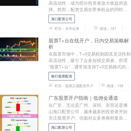
高流动性，成为部分投资者放大收益的选
择。然而，配资交易在带来机会的同时也
伴随较高风险。本文为您梳理股指配资的
海口配资公司
开户流程，并重点....
栏目：永华证券
阅读：167
股票T+台在线开户，日内交易策略解
析
在股票市场中，T+0交易机制因其灵活性和
高流动性，吸引了众多短线交易者。所谓
“股票T+台”，通常指支持T+0交易模式的交
易平台或工具，允许投资者在同一交易日
银行股票配资
内多....
栏目：股票正规配资开户
阅读：139
广东股票开户指南｜低佣金通道
在广东，无论是广州、深圳、东莞还是佛
山海口配资公司，越来越多的投资者开始
关注股票开户。但面对众多券商和复杂的
费率，很多人不知道如何选择。本文将为
海口配资公司
你提供一份实用的....