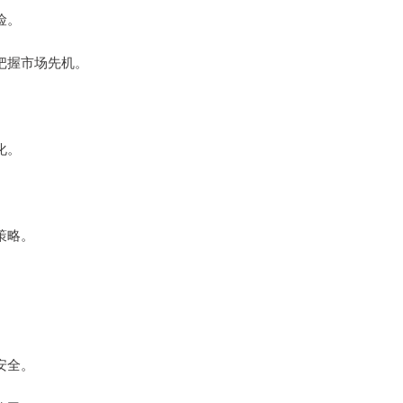
险。
者把握市场先机。
化。
策略。
安全。