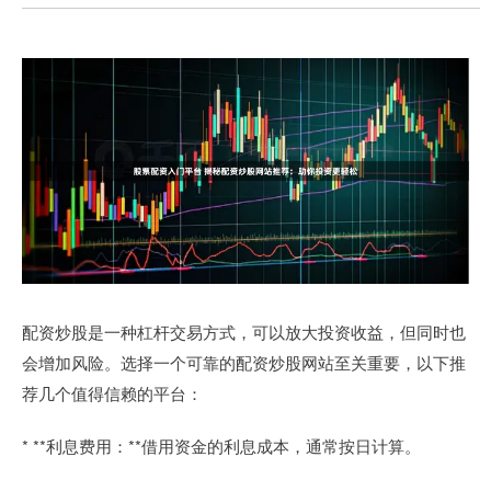
配资炒股是一种杠杆交易方式，可以放大投资收益，但同时也
会增加风险。选择一个可靠的配资炒股网站至关重要，以下推
荐几个值得信赖的平台：
* **利息费用：**借用资金的利息成本，通常按日计算。