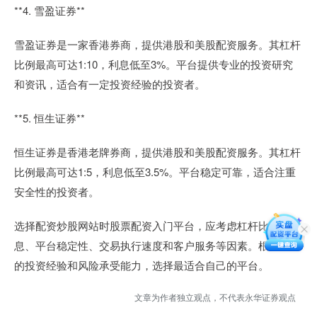
**4. 雪盈证券**
雪盈证券是一家香港券商，提供港股和美股配资服务。其杠杆
比例最高可达1:10，利息低至3%。平台提供专业的投资研究
和资讯，适合有一定投资经验的投资者。
**5. 恒生证券**
恒生证券是香港老牌券商，提供港股和美股配资服务。其杠杆
比例最高可达1:5，利息低至3.5%。平台稳定可靠，适合注重
安全性的投资者。
选择配资炒股网站时股票配资入门平台，应考虑杠杆比例、利
息、平台稳定性、交易执行速度和客户服务等因素。根据自己
的投资经验和风险承受能力，选择最适合自己的平台。
文章为作者独立观点，不代表永华证券观点