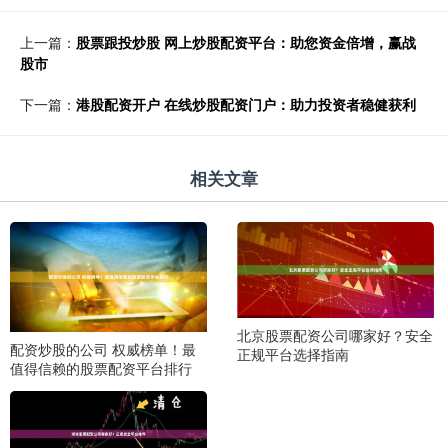
上一篇：
股票跟投炒股 网上炒股配资平台：助您资金倍增，赢战
股市
下一篇：
港股配资开户 在线炒股配资门户：助力投资者稳健获利
相关文章
北京股票配资公司哪家好？安全
配资炒股的公司 权威榜单！最
正规平台选择指南
值得信赖的股票配资平台排行