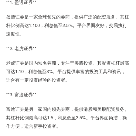
**1. 盈透证券**
盈透证券是一家全球领先的券商，提供广泛的配资服务。其杠
杆比例高达1:100，利息低至2.5%。平台界面友好，交易执行
速度快。
**2. 老虎证券**
老虎证券是国内知名券商，专注于美股投资。其配资杠杆最高
可达1:10，利息低至3%。平台提供丰富的投资工具和资讯，
适合有一定投资经验的投资者。
**3. 富途证券**
富途证券是另一家国内领先券商，提供港股和美股配资服务。
其杠杆比例最高可达1:5，利息低至3.5%。平台界面简洁，操
作方便，适合新手投资者。