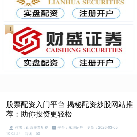
股票配资入门平台 揭秘配资炒股网站推
荐：助你投资更轻松
作者：山西股票配资
平台：永华证券
更新：2026-03-05
10:02:24
阅读：53